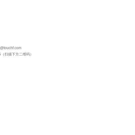
ouchf.com
395（扫描下方二维码）